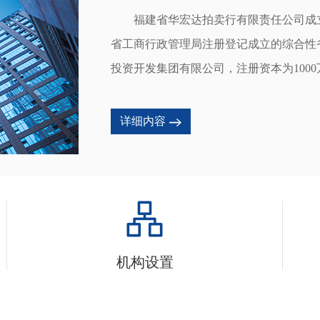
　　福建省华宏达拍卖行有限责任公司成立
省工商行政管理局注册登记成立的综合性
投资开发集团有限公司，注册资本为100
职人员40人。是福建省政府办公厅批准
心会员单位。国家二、三类文物拍卖资质
详细内容
卖行业协会理事单位，连续几届被福建省工
　　华宏达拍卖行凭借雄厚的经济实力和
产、探矿权、采矿权、知识产权、破产企
备、库存物资、银行及资产管理公司、文
格按照《拍卖法》及有关法律、行政法规
机构设置
诚实、信用的宗旨，竭诚为各方当事人提
和良好的信誉。 

　　华宏达拍卖行在莆田、泉州、厦门、