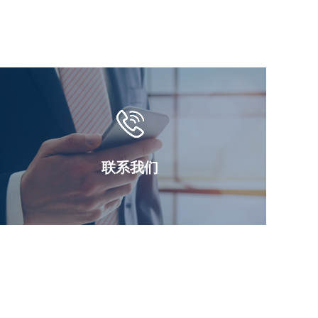
善的現代化办公设施，拥有专业的拍卖网站
捷高效的交流渠道。  

，坚持服务海西两个先行区建设，紧紧围绕“建
路，扎实开展拍卖业务，取得一定成效。 

                                           福建省华宏达拍卖行有限责任公
12层 

联系我们
-87853046 

　　网址：www.fjshhdpmh.com          邮箱：fjshhdpmh@163.com 