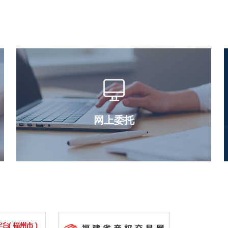
业务网络，拥有覒代化业务办公场所和完
www.Fjshhdpmh.com为用户提供方便快
　　我司深入开展科学发展观的学习实践
市场、抓管理、拓业务、促发展”的总体思
　　                                                
司 

　　   联系地址：福州市湖东路中山大厦B座
网上委托
　　电话：0591-87855174           传真：0591