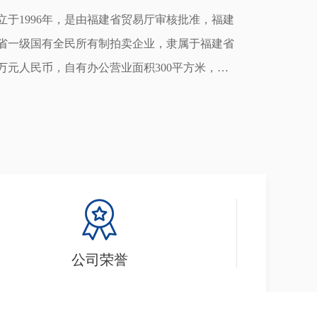
于1996年，是由福建省贸易厅审核批准，福建
省一级国有全民所有制拍卖企业，隶属于福建省
0万元人民币，自有办公营业面积300平方米，在
指定的福建省内公物拍卖承办单位。省产权交易中
企业。是中国拍卖行业协会会员单位，福建省拍
商局评为“福建省守合同重信用企业”。 

诚信的经营方式，涉足国有土地使用权、房地
业财产、债权、股权、林权、机动车船、机械设
物艺术品等拍卖领域。制度完善、管理規范，严
规范运作，始终遵循公开、公平、公正、热情、
公司荣誉
供服务，在拍卖行业和社会上享有较高的知名度
三明等地设有分公司，建立起广泛的信息渠道和