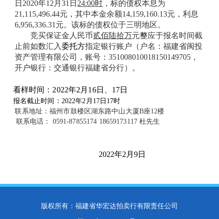
日
2020
年
12
月
31
日
24:00
时
，标的债权本息为
21,115,496.44
元，其中本金余额
14,159,160.13
元，利息
6,956,336.31
元
。该标的债权位于
三明
地区。
竞买保证金人民币
贰佰陆拾
万
元
整
应于报名时间截
止前如数汇入
委托方
指定银行账户（户名
：福建省闽投
资产管理有限公司，账号：
351008010018150149705
，
开户银行：
交通银行福建省分行
）。
看样时间：
2022
年
2
月
16
日、
17
日
报名截止时间：
2022
年
2
月
17
日
17
时
联系地址：福州市鼓楼区湖东路中山大厦
B
座
12
楼
联系电话：
0591-87855174 18659173117
杜先生
2022
年
2
月
9
日
版权所有：福建省华宏达拍卖行有限责任公司