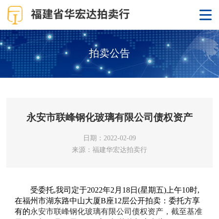
拍卖公告
永安市联峰钢化玻璃有限公司债权资产
日期：2022-02-09
来源：福建华宏达拍卖行
受委托
,
我司定于
2022
年
2
月
18
日
(
星期五
)
上午
10
时
,
在福州市湖东路中山大厦
B
座
12
层公开拍卖：
委托方享
有的
永安市联峰钢化玻璃有限公司
债权资产，截至基准